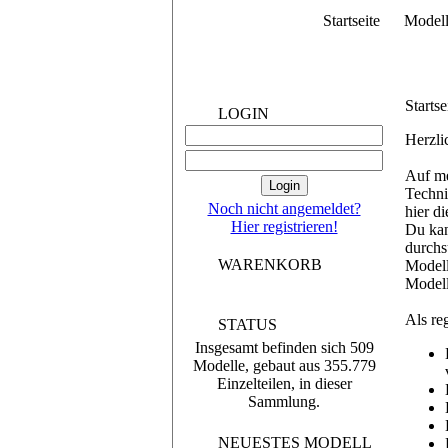
Startseite
Model
Startse
LOGIN
Herzli
Auf me
Techni
Noch nicht angemeldet?
hier d
Hier registrieren!
Du kan
durchs
WARENKORB
Modell
Modell
Als re
STATUS
Insgesamt befinden sich 509
Modelle, gebaut aus 355.779
Einzelteilen, in dieser
Sammlung.
NEUESTES MODELL